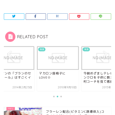
RELATED POST
生活
生活
ーソンの「ブランのセ
マカロン座椅子に
今朝めざましテレビ
ミロール」はすごくイ
LOVE☆
ンクロを子供に教え
よ！
村コーチを見て感動
2014年2月25日
2010年9月10日
2015年8
フラーレン配合(ビタミンC誘導体入)コ