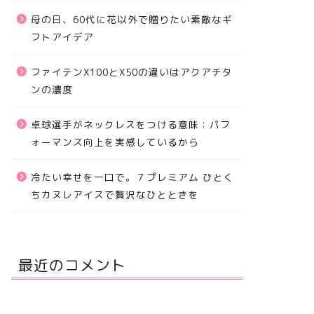
母の日、60代に花以外で贈りたい素敵なギ
フトアイデア
ファイテンX100とX50の違いはアクアチタ
ンの濃度
卓球選手がネックレスをつける意味：パフ
ォーマンス向上を実感しているから
冷たい幸せを一口で。７プレミアム ひとく
ちカヌレアイスで贅沢なひとときを
最近のコメント