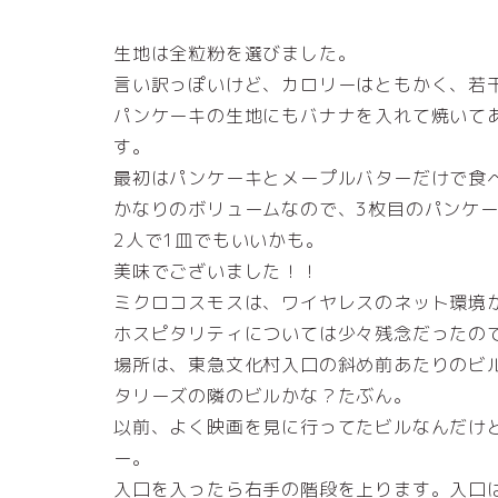
生地は全粒粉を選びました。
言い訳っぽいけど、カロリーはともかく、若
パンケーキの生地にもバナナを入れて焼いて
す。
最初はパンケーキとメープルバターだけで食
かなりのボリュームなので、3枚目のパンケ
2人で1皿でもいいかも。
美味でございました！！
ミクロコスモスは、ワイヤレスのネット環境
ホスピタリティについては少々残念だったの
場所は、東急文化村入口の斜め前あたりのビ
タリーズの隣のビルかな？たぶん。
以前、よく映画を見に行ってたビルなんだけ
ー。
入口を入ったら右手の階段を上ります。入口