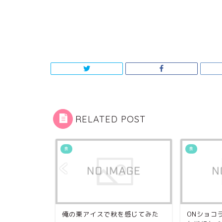
RELATED POST
食
食
シにはタコ
俺の栗アイスで秋を感じてみた
ONショコ