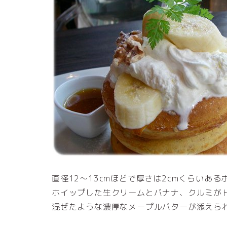
直径12～13cmほどで厚さは2cmくらいあ
ホイップした生クリームとバナナ、クルミが
混ぜたような濃厚なメープルバターが添えら