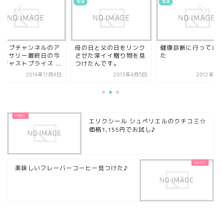
生活
生活
ョップチャンネルのア
母の日と父の日をリンク
健康診断に行ってき
バーサリー最終日の今
させた深イイ贈り物を見
た
ジャストプライス ...
つけたんです。
2014年11月4日
2013年4月5日
2012年1
エリクシール シュペリエルのクチコミ☆
価格1,155円でお試し♪
美味しいフレーバーコーヒー見つけた♪