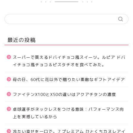
最近の投稿
スーパーで買えるドバイチョコ風スイーツ。ルピア ドバ
イチョコ風チョコ＆ピスタチオを食べてみた。
母の日、60代に花以外で贈りたい素敵なギフトアイデア
ファイテンX100とX50の違いはアクアチタンの濃度
卓球選手がネックレスをつける意味：パフォーマンス向
上を実感しているから
冷たい幸せを一口で。７プレミアム ひとくちカヌレアイ