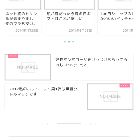
ブンネット初のトリン
私が母だったら母の日ギ
300円ショップのレ
セールが始まりまし
フトはこれが欲しい
かわいいピッチャー
！天使のブラも安い。
2014年1月28日
2011年4月28日
2011年5
好物マンマローザをいっぱいもらってう
れしいっv(^-^)v
2012私のホットコット第1弾は黒縞ター
トルネックです