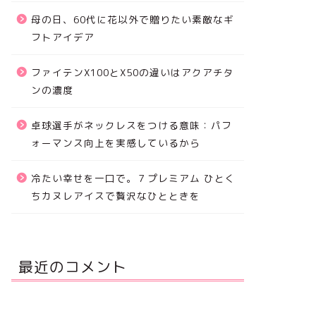
母の日、60代に花以外で贈りたい素敵なギ
フトアイデア
ファイテンX100とX50の違いはアクアチタ
ンの濃度
卓球選手がネックレスをつける意味：パフ
ォーマンス向上を実感しているから
冷たい幸せを一口で。７プレミアム ひとく
ちカヌレアイスで贅沢なひとときを
最近のコメント