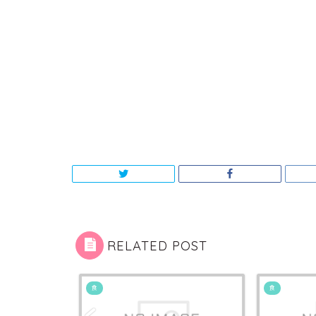
RELATED POST
食
食