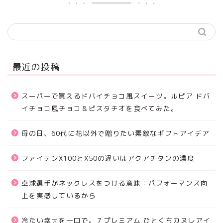
最近の投稿
スーパーで買えるドバイチョコ風スイーツ。ルピア ドバ
イチョコ風チョコ＆ピスタチオを食べてみた。
母の日、60代に花以外で贈りたい素敵なギフトアイデア
ファイテンX100とX50の違いはアクアチタンの濃度
卓球選手がネックレスをつける意味：パフォーマンス向
上を実感しているから
冷たい幸せを一口で。７プレミアム ひとくちカヌレアイ