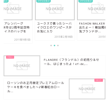
ッション
ファッション
ファッション
ニタアレンバーグ
ユークスで買ったシーバ
FASHON WALKER
011秋冬は2周年記念特
イクロエのワンピースが
出たよー！雑誌掲載
プライスのバッグを
お気に入り
気ブランドが...
.
2013年2月18日
2015年
2011年9月1日
FLANDRE（フランドル）の初売り＆セ
ール、はじまったよ！ef-de,...
ローソンのお正月限定プレミアムロール
ケーキを食べました～♪新春紅白ロー
ル...