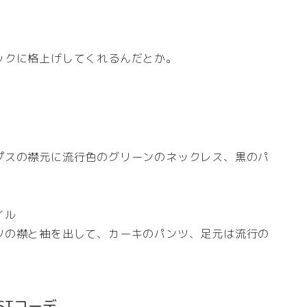
ックに格上げしてくれるんだとか。
プスの襟元に流行色のグリーンのネックレス、黒のパ
イル
ツの襟と袖を出して、カーキのパンツ、足元は流行の
STコーデ