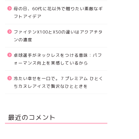
母の日、60代に花以外で贈りたい素敵なギ
フトアイデア
ファイテンX100とX50の違いはアクアチタ
ンの濃度
卓球選手がネックレスをつける意味：パフ
ォーマンス向上を実感しているから
冷たい幸せを一口で。７プレミアム ひとく
ちカヌレアイスで贅沢なひとときを
最近のコメント