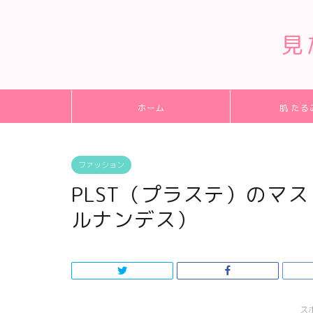
見
ホーム
肌 たる
ファッション
PLST（プラステ）のマ
ルナンデス）
ス