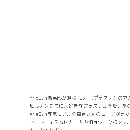
AneCan編集部が選ぶPLST（プラステ）の
ヒルナンデスに大好きなプラステが登場した
AneCan専属モデルの葛岡さんのコーデがま
マストアイテムはカーキの細身ワークパンツ