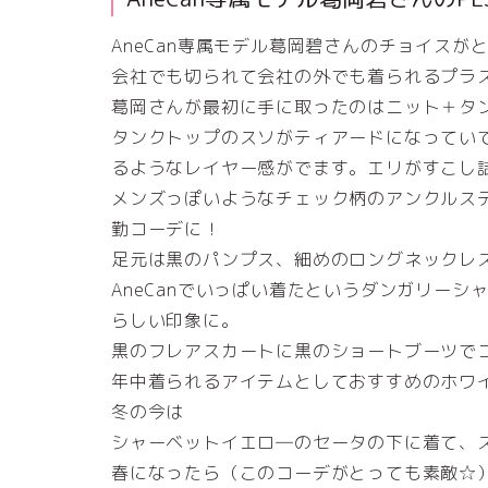
AneCan専属モデル葛岡碧さんのチョイス
会社でも切られて会社の外でも着られるプラ
葛岡さんが最初に手に取ったのはニット＋タ
タンクトップのスソがティアードになってい
るようなレイヤー感がでます。エリがすこし
メンズっぽいようなチェック柄のアンクルス
勤コーデに！
足元は黒のパンプス、細めのロングネックレ
AneCanでいっぱい着たというダンガリー
らしい印象に。
黒のフレアスカートに黒のショートブーツで
年中着られるアイテムとしておすすめのホワ
冬の今は
シャーベットイエロ―のセータの下に着て、
春になったら（このコーデがとっても素敵☆