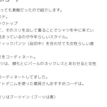
がとっても素敵だったので紹介します。
ステ。
ンクトップ
て、そのスソを出して着ることでシャツを中に来てい
詰まっているのが今年らしいスタイル。
ティックパンツ（品切中）を合わせても女性らしい通
スをコーディネート。
シャツは、襟もとにパールのネックレスとあわせると女性
コーディネートしてました。
イトデニムを使った葛岡さんおすすめコーデは。
スソはブーツイン（ブーツは黒）
）