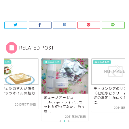
RELATED POST
たるみ しわ
肌 たるみ しわ
肌 たるみ しわ
端ジェシカさんが語る
ディセンシアのサエ
コナッツオイルの魅力
（化粧水とクリーム
ミューノアージュ
汗の季節にかゆくな
muNoageトライアルセ
に...
2015年7月19日
ットを使ってみた。めっ
2014年8
ち...
2011年10月8日