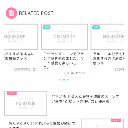
RELATED POST
生活
生活
上忍がすすめる本当に
ロゼッタストーンでフラ
アルコールで手を頻
利なお掃除グッズ
ンス語を始めました。ゲ
消毒するのは危険か
P3
ーム感覚で楽しいし、
思う件
フ...
2013年9月24日
2020年4
2017年7月30日
ヤマノ肌 どろんこ美容＋琥珀のスキンケ
ア基本4点セットの使い方と使用感
めんどくさいけど泥パック洗顔が続いて