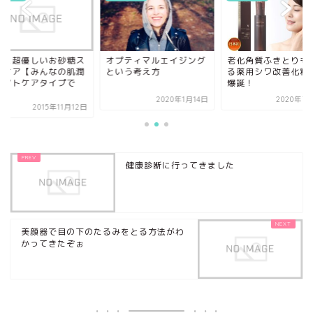
肌に超優しいお砂糖ス
オプティマルエイジング
老化角質ふきとりも
ンケア【みんなの肌潤
という考え方
る薬用シワ改善化粧
】アトケアタイプで
爆誕！
.
2020年1月14日
2020年7
2015年11月12日
健康診断に行ってきました
美顔器で目の下のたるみをとる方法がわ
かってきたぞぉ