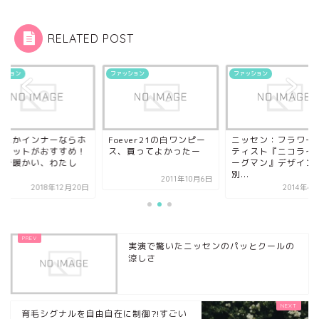
RELATED POST
ッション
ファッション
ファッション
ったかインナーならホ
Foever21の白ワンピー
ニッセン：フラワー
トコットがおすすめ！
ス、買ってよかったー
ティスト『ニコライ
混で暖かい、わたし
ーグマン』デザイン
.
別...
2011年10月6日
2018年12月20日
2014年4
実演で驚いたニッセンのパッとクールの
涼しさ
育毛シグナルを自由自在に制御?!すごい