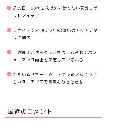
母の日、60代に花以外で贈りたい素敵なギ
フトアイデア
ファイテンX100とX50の違いはアクアチタ
ンの濃度
卓球選手がネックレスをつける意味：パフ
ォーマンス向上を実感しているから
冷たい幸せを一口で。７プレミアム ひとく
ちカヌレアイスで贅沢なひとときを
最近のコメント