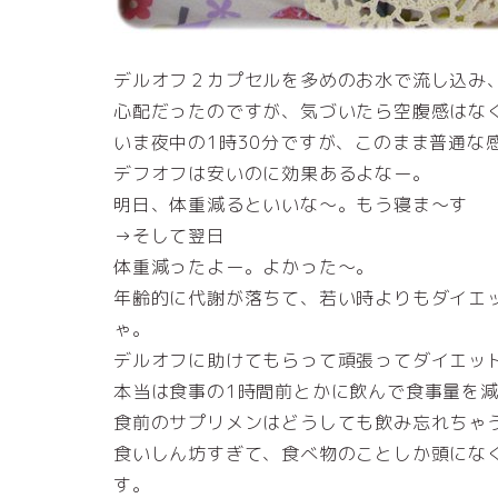
デルオフ２カプセルを多めのお水で流し込み、
心配だったのですが、気づいたら空腹感はな
いま夜中の1時30分ですが、このまま普通な
デフオフは安いのに効果あるよなー。
明日、体重減るといいな～。もう寝ま～す
→そして翌日
体重減ったよー。よかった～。
年齢的に代謝が落ちて、若い時よりもダイエ
ゃ。
デルオフに助けてもらって頑張ってダイエッ
本当は食事の1時間前とかに飲んで食事量を
食前のサプリメンはどうしても飲み忘れちゃ
食いしん坊すぎて、食べ物のことしか頭にな
す。