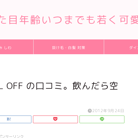
た目年齢いつまでも若く可
み しわ
抜け毛・白髪 対策
ダイ
L OFF の口コミ。飲んだら空
2012年9月24日
ポンサーリンク