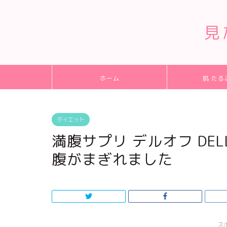
見
ホーム
肌 たる
ダイエット
満腹サプリ デルオフ DEL
腹がまぎれました
ス