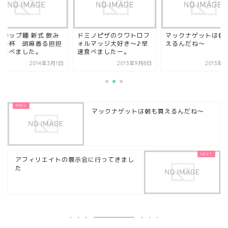
いカップ麺 新式 飲み
ドミノピザのクワトロフ
マックナゲットは朝
す一杯 胡麻香る担担
ォルマッジ大好き～♪早
えるんだね～
を食べました。
速食べましたー。
2014年3月1日
2013年9月8日
2013年
マックナゲットは朝も買えるんだね～
アフィリエイトの展示会に行ってきまし
た