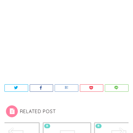
RELATED POST
食
食