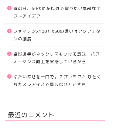
母の日、60代に花以外で贈りたい素敵なギ
フトアイデア
ファイテンX100とX50の違いはアクアチタ
ンの濃度
卓球選手がネックレスをつける意味：パフ
ォーマンス向上を実感しているから
冷たい幸せを一口で。７プレミアム ひとく
ちカヌレアイスで贅沢なひとときを
最近のコメント