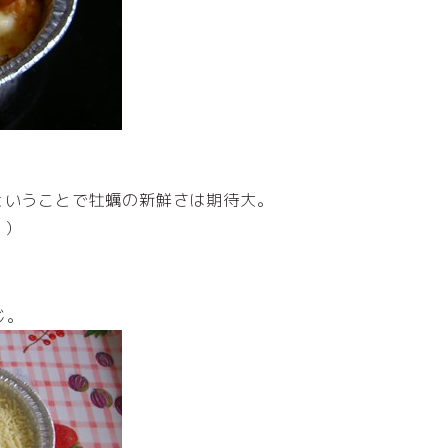
ということで牡蠣の新鮮さは期待大。
。）
じ。