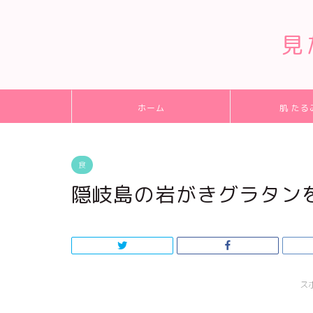
見
ホーム
肌 たる
食
隠岐島の岩がきグラタン
ス