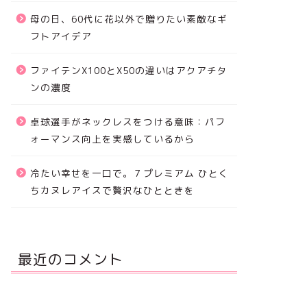
母の日、60代に花以外で贈りたい素敵なギ
フトアイデア
ファイテンX100とX50の違いはアクアチタ
ンの濃度
卓球選手がネックレスをつける意味：パフ
ォーマンス向上を実感しているから
冷たい幸せを一口で。７プレミアム ひとく
ちカヌレアイスで贅沢なひとときを
最近のコメント