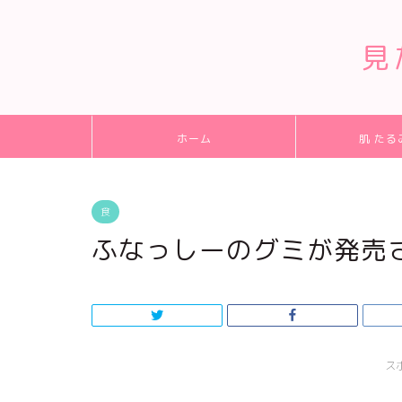
見
ホーム
肌 たる
食
ふなっしーのグミが発売
ス