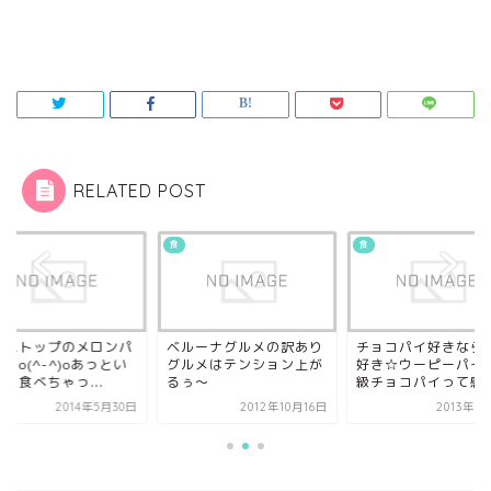
RELATED POST
食
食
ニストップのメロンパ
ベルーナグルメの訳あり
チョコパイ好きなら
！o(^-^)oあっとい
グルメはテンション上が
好き☆ウーピーパイ
に食べちゃっ...
るぅ～
級チョコパイって感
2014年5月30日
2012年10月16日
2013年7