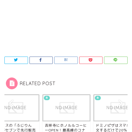
RELATED POST
食
食
アイスの「ふじりん
吉祥寺にホノルルコーヒ
ドミノピザはスマホ
」がセブンで先行販売
ーOPEN！最高峰のコナ
文するだけで20％オ