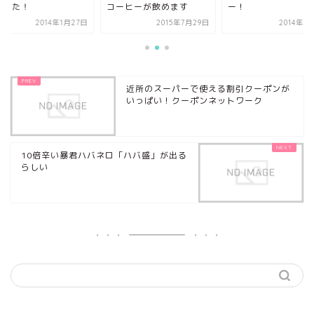
だった！
コーヒーが飲めます
ー！
2014年1月27日
2015年7月29日
2014年3
近所のスーパーで使える割引クーポンが
いっぱい！クーポンネットワーク
10倍辛い暴君ハバネロ「ハバ盛」が出る
らしい