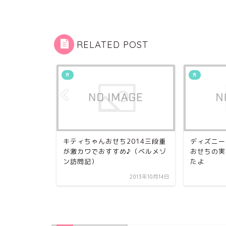
RELATED POST
食
食
の新味「イチ
キティちゃんおせち2014三段重
ディズニー
カの味？
が激カワでおすすめ♪（ベルメゾ
おせちの実
ン訪問記）
たよ
2014年1月27日
2013年10月14日