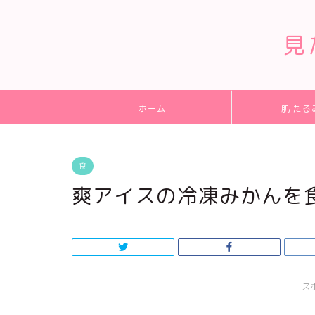
見
ホーム
肌 たる
食
爽アイスの冷凍みかんを
ス