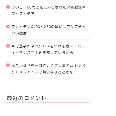
母の日、60代に花以外で贈りたい素敵なギ
フトアイデア
ファイテンX100とX50の違いはアクアチタ
ンの濃度
卓球選手がネックレスをつける意味：パフ
ォーマンス向上を実感しているから
冷たい幸せを一口で。７プレミアム ひとく
ちカヌレアイスで贅沢なひとときを
最近のコメント