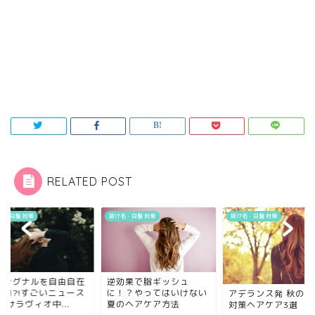
RELATED POST
毛・白髪 対策
抜け毛・白髪 対策
抜け毛・白髪 対策
毛シグナルを自由自在
逆効果で脂ギッシュ
制御?!すごいニュース
に！？やってはいけない
アデランス発 秋の抜
omサラヴィオ中...
夏のヘアケア方法
対策ヘアケア3選