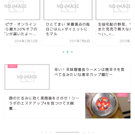
ミノピザ・オンライン
ひとてまい 栄養満点の毎
生協宅配の野菜、今
店から最大20％オフの
日ごはん+ダイエットに
また完売で買えなか
ーポンが届いたよ～...
もマル
～(>_<...
2014年2月22日
2011年7月6日
2013年1
辛い！辛味噌番長ラーメンは唐辛子を食
べてるみたいな激辛カップ麺だー
顔のたるみに効く美顔器をさがせ！シー
ラボのエステアップ4を見つけて大興
奮...