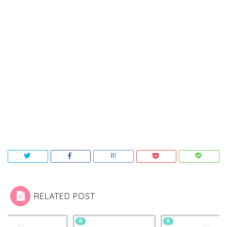
RELATED POST
食
食