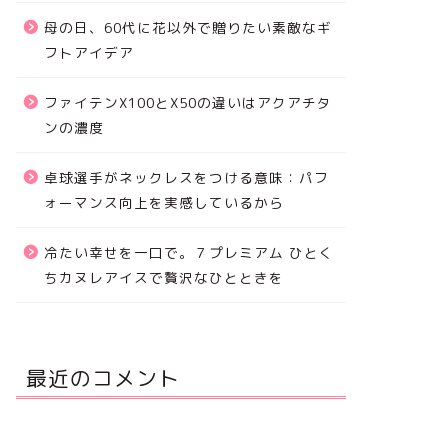
母の日、60代に花以外で贈りたい素敵なギ
フトアイデア
ファイテンX100とX50の違いはアクアチタ
ンの濃度
卓球選手がネックレスをつける意味：パフ
ォーマンス向上を実感しているから
冷たい幸せを一口で。７プレミアム ひとく
ちカヌレアイスで贅沢なひとときを
最近のコメント