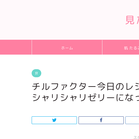
見
ホーム
肌 たる
食
チルファクター今日のレ
シャリシャリゼリーにな
ス