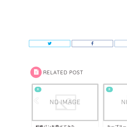
RELATED POST
食
食
の美味しい
相棒パンを食べてみた
カップヌー