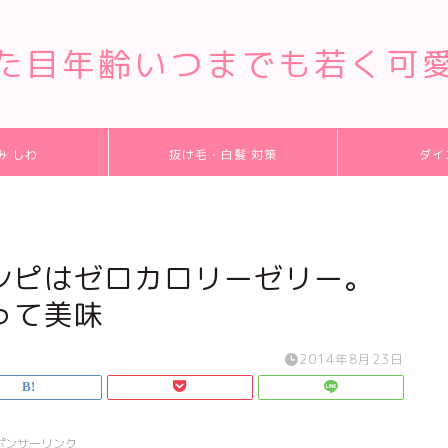
た目年齢いつまでも若く可
み しわ
抜け毛・白髪 対策
ダイ
シピはゼロカロリーゼリー。
って美味
2014年8月23日
ポンサーリンク