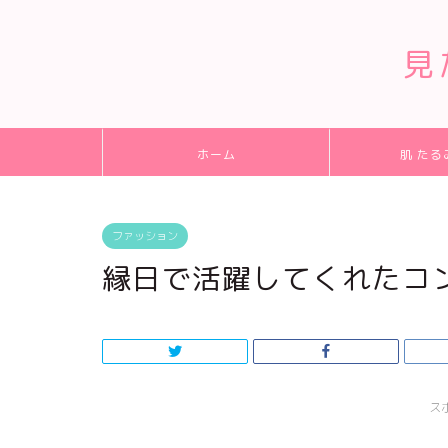
見
ホーム
肌 たる
ファッション
縁日で活躍してくれたコ
ス