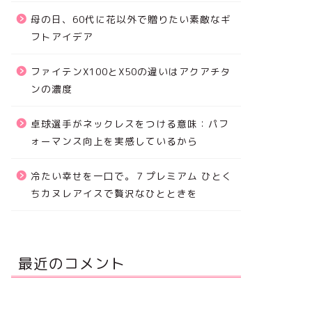
母の日、60代に花以外で贈りたい素敵なギ
フトアイデア
ファイテンX100とX50の違いはアクアチタ
ンの濃度
卓球選手がネックレスをつける意味：パフ
ォーマンス向上を実感しているから
冷たい幸せを一口で。７プレミアム ひとく
ちカヌレアイスで贅沢なひとときを
最近のコメント