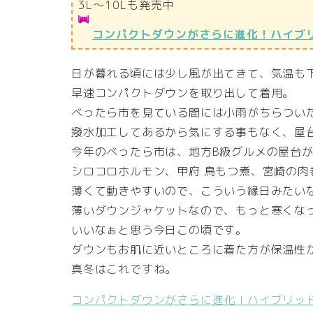
3L～10Lも発売中
コンパクトダウンがさらに進化！ハイブ
日が暮れる頃には少し風が出てきて、気温も
早速コンパクトダウンを取り出して着用。
べったら市を見ている間には小雨がちらつい
撥水加工してあるから気にする事もなく、屋
今年のべったら市は、地方B級グルメの屋台
シロコロホルモン、甲府 鳥もつ煮、宮崎の
薄くて動きやすいので、こういう縁日みたい
薄いダウンジャケットなので、もっと寒くな
いいなぁと思う今日この頃です。
ダウンもお肌に近いところに着た方が保温性
真冬はこれですね。
コンパクトダウンがさらに進化！ハイブリッ