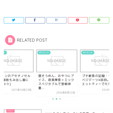
RELATED POST
エット
ダイエット
ダイエット
ーマンのアセチノセル
昼そうめん、おやつにア
プチ断食の記録：16:
ー[脂肪もみ出し器に
イス、夜美禅食＋ミック
ベジデーツ4回目。
OVE☆]
スベジタブルで翌朝体
エットティーでたた..
重...
2011年10月23日
2014年
2016年8月12日