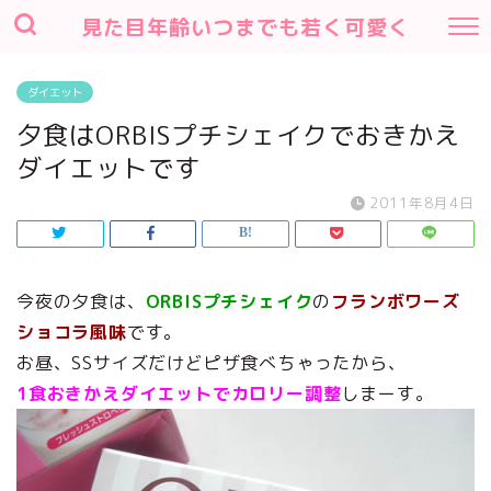
見た目年齢いつまでも若く可愛く
ダイエット
夕食はORBISプチシェイクでおきかえ
ダイエットです
2011年8月4日
今夜の夕食は、
ORBISプチシェイク
の
フランボワーズ
ショコラ風味
です。
お昼、SSサイズだけどピザ食べちゃったから、
1食おきかえダイエットでカロリー調整
しまーす。