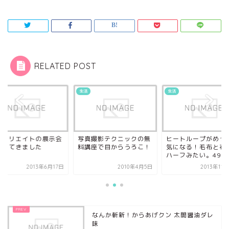
RELATED POST
生活
生活
フィリエイトの展示会
写真撮影テクニックの無
ヒートループがめっ
行ってきました
料講座で目からうろこ！
気になる！毛布と布
ハーフみたい。4900.
2013年6月17日
2010年4月5日
2013年11
なんか斬新！からあげクン 太閤醤油ダレ
味