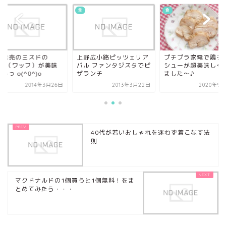
食
食
日発売のミスドの
上野広小路ピッツェリア
プチプラ家電で鶏チ
aff（ワッフ）が美味
バル ファンタジスタでピ
シューが超美味しく
るっ o(^0^)o
ザランチ
ました～♪
2014年3月26日
2013年3月22日
2020年9月
40代が若いおしゃれを迷わず着こなす法
則
マクドナルドの1個買うと1個無料！をま
とめてみたら・・・