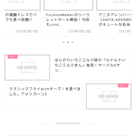
ルイの満腹ドレスでパ
FashionWalkerのシーク
アニタアレンバーグ
ティでも食べ放題!?
レットセール開始！今回
（ANITA ARENBER
もsnid...
のキュートな毛糸...
2012年1月21日
2014年3月25日
2012年11
ほんのりいちごミルク味の「ルナルナい
ちごミルクまん」発売！サークルKサ
ン...
クラシックフライwithチーズ！を食べま
した。アメリカ～ン♪