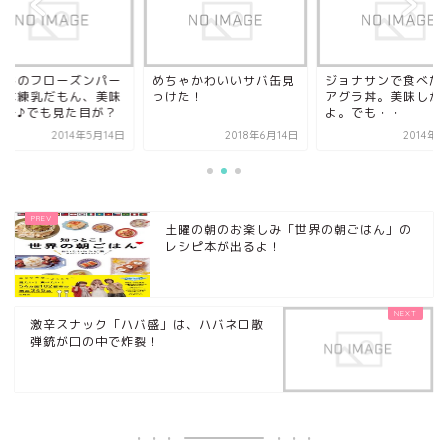
スドのフローズンパー
めちゃかわいいサバ缶見
ジョナサンで食べた
ーは練乳だもん、美味
っけた！
アグラ丼。美味しか
いー♪でも見た目が？
よ。でも・・
2014年5月14日
2018年6月14日
2014年
土曜の朝のお楽しみ「世界の朝ごはん」の
レシピ本が出るよ！
激辛スナック「ハバ盛」は、ハバネロ散
弾銃が口の中で炸裂！