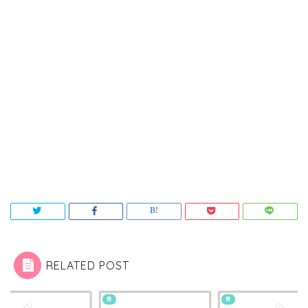
RELATED POST
食
食