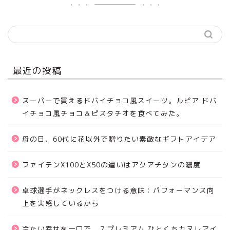
最近の投稿
スーパーで買えるドバイチョコ風スイーツ。ルピア ドバ
イチョコ風チョコ＆ピスタチオを食べてみた。
母の日、60代に花以外で贈りたい素敵なギフトアイデア
ファイテンX100とX50の違いはアクアチタンの濃度
卓球選手がネックレスをつける意味：パフォーマンス向
上を実感しているから
冷たい幸せを一口で。７プレミアム ひとくちカヌレアイ