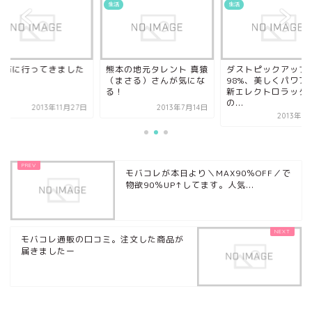
生活
生活
の市に行ってきました
熊本の地元タレント 真猿
ダストピックアップ
（まさる）さんが気にな
98%、美しくパワフ
る！
新エレクトロラック
の...
2013年11月27日
2013年7月14日
2013年3
モバコレが本日より＼MAX90％OFF／で
物欲90％UP↑してます。人気...
モバコレ通販の口コミ。注文した商品が
届きましたー