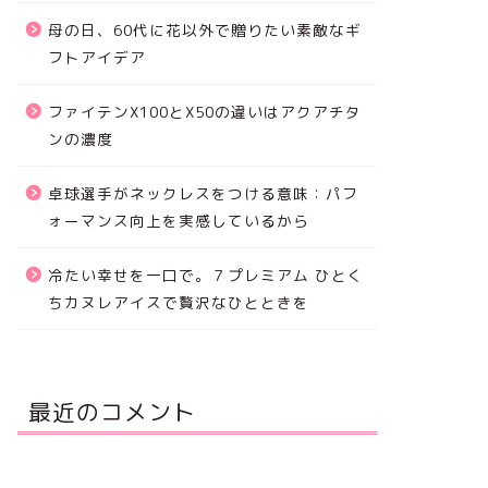
母の日、60代に花以外で贈りたい素敵なギ
フトアイデア
ファイテンX100とX50の違いはアクアチタ
ンの濃度
卓球選手がネックレスをつける意味：パフ
ォーマンス向上を実感しているから
冷たい幸せを一口で。７プレミアム ひとく
ちカヌレアイスで贅沢なひとときを
最近のコメント