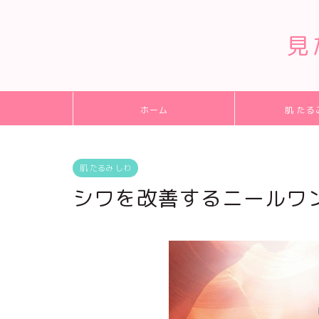
見
ホーム
肌 たる
肌 たるみ しわ
シワを改善するニールワ