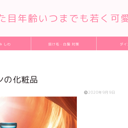
た目年齢いつまでも若く可
み しわ
抜け毛・白髪 対策
ダイ
ンの化粧品
2020年9月9日