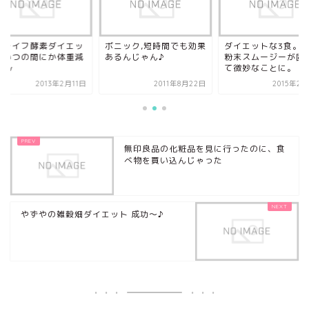
ジライフ酵素ダイエッ
ボニック,短時間でも効果
ダイエットな3食。
でいつの間にか体重減
あるんじゃん♪
粉末スムージーが固
^)v
て微妙なことに。
2013年2月11日
2011年8月22日
2015年2
無印良品の化粧品を見に行ったのに、食
べ物を買い込んじゃった
やずやの雑穀畑ダイエット 成功～♪