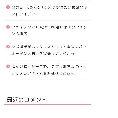
母の日、60代に花以外で贈りたい素敵なギ
フトアイデア
ファイテンX100とX50の違いはアクアチタ
ンの濃度
卓球選手がネックレスをつける意味：パフ
ォーマンス向上を実感しているから
冷たい幸せを一口で。７プレミアム ひとく
ちカヌレアイスで贅沢なひとときを
最近のコメント