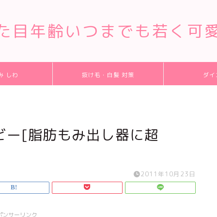
た目年齢いつまでも若く可
み しわ
抜け毛・白髪 対策
ダイ
ビー[脂肪もみ出し器に超
2011年10月23日
ポンサーリンク