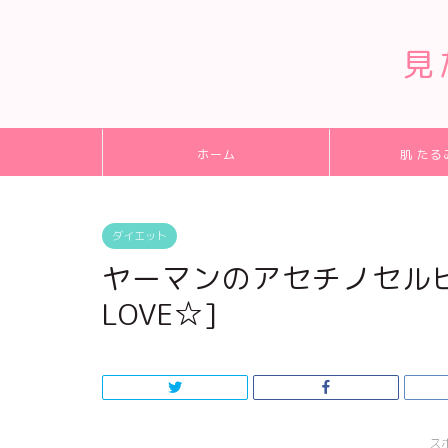
見
ホーム
肌 たる
ダイエット
ヤーマンのアセチノセル
LOVE☆]
ス