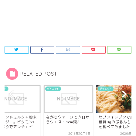
RELATED POST
エット
ダイエット
ダイエット
ーモンドミルク＋粉末
ながらウォークで昨日か
セブンイレブンで買
ムージー。ビタミンE
らウエスト1cm減♪
糖質0gのぷるんちゃ
っぷりでアンチエイ
を食べてみました
.
2016年10月4日
2020年9