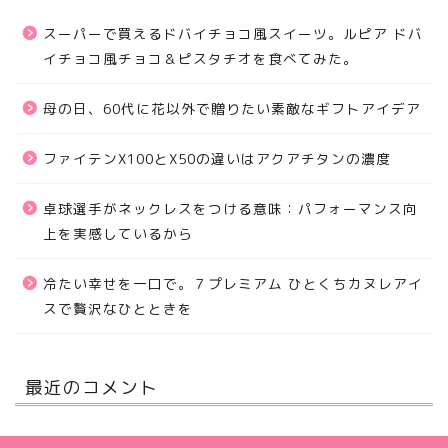
スーパーで買えるドバイチョコ風スイーツ。ルピア ドバ
イチョコ風チョコ＆ピスタチオを食べてみた。
母の日、60代に花以外で贈りたい素敵なギフトアイデア
ファイテンX100とX50の違いはアクアチタンの濃度
卓球選手がネックレスをつける意味：パフォーマンス向
上を実感しているから
冷たい幸せを一口で。７プレミアム ひとくちカヌレアイ
スで贅沢なひとときを
最近のコメント