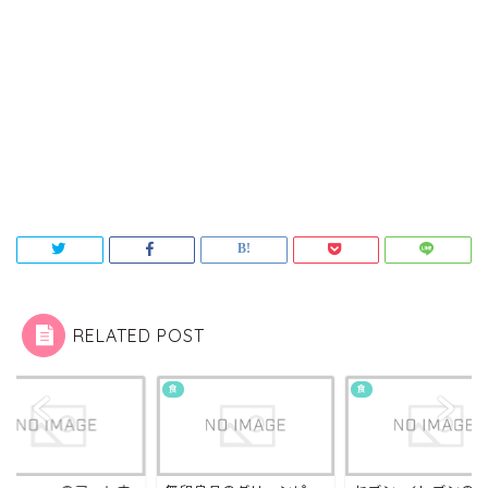
RELATED POST
食
食