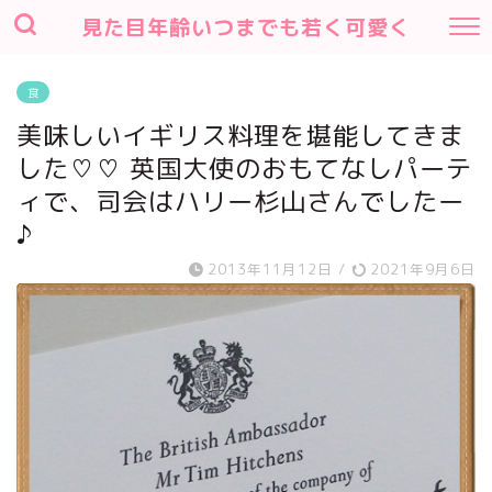
見た目年齢いつまでも若く可愛く
食
美味しいイギリス料理を堪能してきま
した♡♡ 英国大使のおもてなしパーテ
ィで、司会はハリー杉山さんでしたー
♪
2013年11月12日
/
2021年9月6日