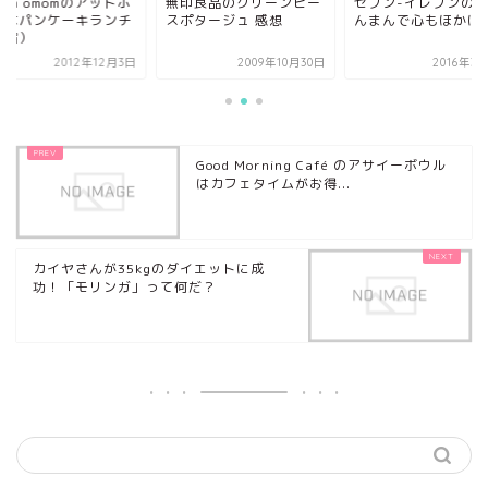
una omomのアットホ
無印良品のグリーンピー
セブン-イレブンの
ムなパンケーキランチ
スポタージュ 感想
んまんで心もほかほ
原宿）
2012年12月3日
2009年10月30日
2016年3
Good Morning Café のアサイーボウル
はカフェタイムがお得...
カイヤさんが35kgのダイエットに成
功！「モリンガ」って何だ？