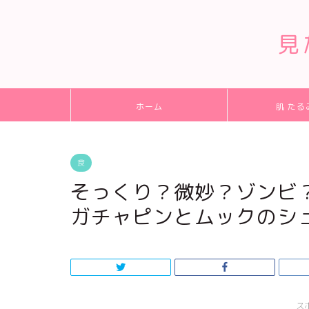
見
ホーム
肌 たる
食
そっくり？微妙？ゾンビ
ガチャピンとムックのシ
ス