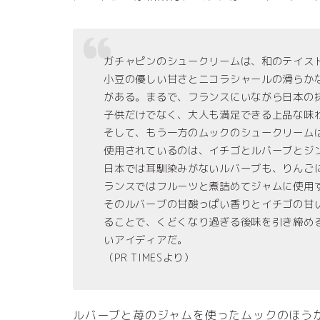
ガチャピンのシュークリームは、和のテイス
小豆の優しい甘さとニコラシャールの滑らか
がある。まるで、フランスにいながら日本の
子供だけでなく、大人も満足できる上品な味
そして、もう一方のムックのシュークリーム
使用されているのは、イチゴとルバーブとジ
日本では耳馴染みがないルバーブも、りんご
ランスではフルーツと煮詰めてジャムに使用
そのルバーブの甘酸っぱい香りとイチゴの甘
ることで、くどくなり過ぎる後味を引き締め
いアイディアだ。
（PR TIMESより）
ルバーブと苺のジャムを使ったムックのほう