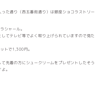
入った通り（西五番街通り）は銀座ショコラストリー
コラシャール。
としてテレビ等でよく取り上げられていますので見た
トで1,300円。
して先着の方にシュークリームをプレゼントしたそう
すよ。