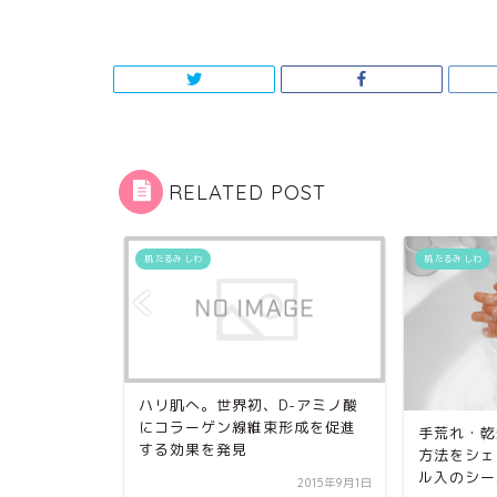
RELATED POST
肌 たるみ しわ
肌 たるみ しわ
パックで目
ハリ肌へ。世界初、D-アミノ酸
したぞ～♡
にコラーゲン線維束形成を促進
手荒れ・乾
u...
する効果を発見
方法をシェ
ル入のシー
2013年12月26日
2015年9月1日