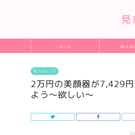
見
ホーム
肌 たる
肌 たるみ しわ
2万円の美顔器が7,42
よう～欲しい～
ス