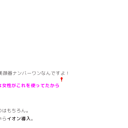
美顔器ナンバーワンなんですよ！
な女性がこれを使ってたから
のはもちろん。
から
イオン導入
。