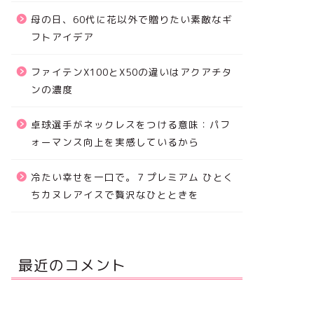
母の日、60代に花以外で贈りたい素敵なギ
フトアイデア
ファイテンX100とX50の違いはアクアチタ
ンの濃度
卓球選手がネックレスをつける意味：パフ
ォーマンス向上を実感しているから
冷たい幸せを一口で。７プレミアム ひとく
ちカヌレアイスで贅沢なひとときを
最近のコメント