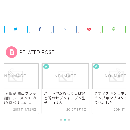
RELATED POST
食
食
ァミマ限定 富山ブラッ
ハート型がおしりっぽい
ゆず辛チキンと本日
＜黒醤油ラーメン＞ カ
と噂のセブンイレブン生
パンプキンビスケッ
麺を食べました...
チョコまん
食べました
2013年11月29日
2015年2月7日
2014年10