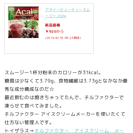
アサイービューティースム
ージー 200g
新品価格
￥920
から
(2014/8/18 08:23時点)
スムージー1杯分粉末のカロリーが31kcal。
糖質は少なくて3.79g、食物繊維は3.73gとなかなか優
秀な成分構成なのだ☆
最近飲むのは飽きちゃってたんで、チルファクターで
凍らせて食べてみました。
チルファクター アイスクリームメーカーを使いたくて
仕方ない管理人です。
トイザラス⇒
チルファクター アイスクリーム メー