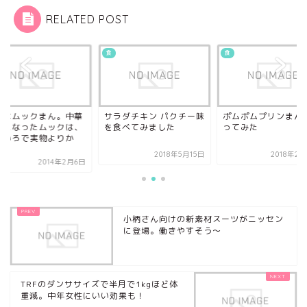
RELATED POST
食
食
日はムックまん。中華
サラダチキン パクチー味
ポムポムプリンまん
んになったムックは、
を食べてみました
ってみた
もいろで実物よりか
.
2018年5月15日
2018年2
2014年2月6日
小柄さん向けの新素材スーツがニッセン
に登場。働きやすそう～
TRFのダンササイズで半月で1kgほど体
重減。中年女性にいい効果も！