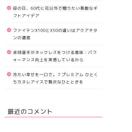
母の日、60代に花以外で贈りたい素敵なギ
フトアイデア
ファイテンX100とX50の違いはアクアチタ
ンの濃度
卓球選手がネックレスをつける意味：パフ
ォーマンス向上を実感しているから
冷たい幸せを一口で。７プレミアム ひとく
ちカヌレアイスで贅沢なひとときを
最近のコメント