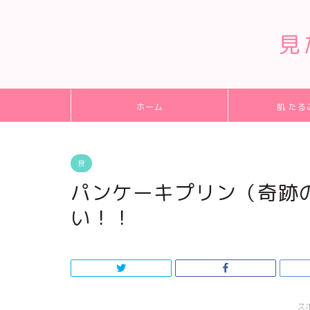
見
ホーム
肌 たる
食
パンケーキプリン（奇跡
い！！
ス