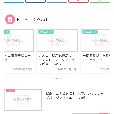
RELATED POST
たるみ しわ
肌 たるみ しわ
肌 たるみ しわ
ルセイユ石鹸デビュー
大人ニキビ用化粧品にヤ
一晩で顔が上がる美
ました
マノのドロンコクレーを
ですとっ！？
リピ買いしたよ
2015年6月25日
2010年11月4日
2014年6
乾燥・ニキビをこれ1本で。DHCオリー
ブバージンオイル、いい感じ！