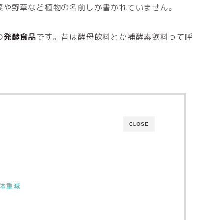
菜や野草など植物の名前しか書かれていません。
の
発酵食品
です。昔は酵母飲料とか補酵素飲料って呼
CLOSE
体重減