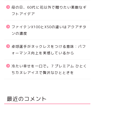
母の日、60代に花以外で贈りたい素敵なギ
フトアイデア
ファイテンX100とX50の違いはアクアチタ
ンの濃度
卓球選手がネックレスをつける意味：パフ
ォーマンス向上を実感しているから
冷たい幸せを一口で。７プレミアム ひとく
ちカヌレアイスで贅沢なひとときを
最近のコメント