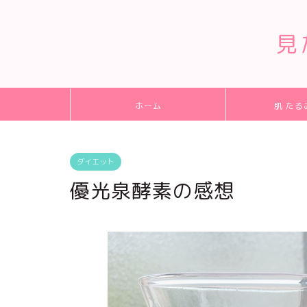
見
ホーム
肌 たる
ダイエット
優光泉酵素の感想