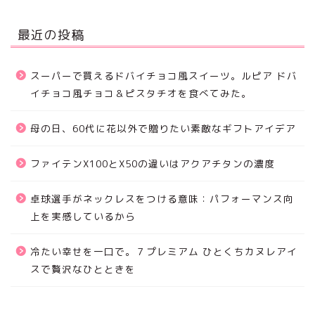
最近の投稿
スーパーで買えるドバイチョコ風スイーツ。ルピア ドバ
イチョコ風チョコ＆ピスタチオを食べてみた。
母の日、60代に花以外で贈りたい素敵なギフトアイデア
ファイテンX100とX50の違いはアクアチタンの濃度
卓球選手がネックレスをつける意味：パフォーマンス向
上を実感しているから
冷たい幸せを一口で。７プレミアム ひとくちカヌレアイ
スで贅沢なひとときを