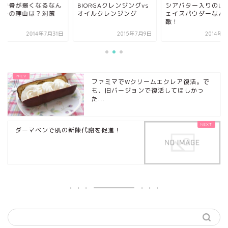
BIORGAクレンジングvs
シアバター入りのUVフ
美白で骨が弱くな
オイルクレンジング
ェイスパウダーなんて素
て！その理由は？
敵！
は？
2015年7月9日
2014年3月5日
2014
ファミマでWクリームエクレア復活。で
も、旧バージョンで復活してほしかっ
た...
ダーマペンで肌の新陳代謝を促進！